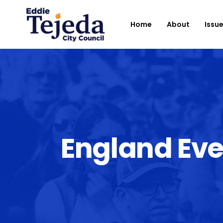
Home
About
Issu
England Eve