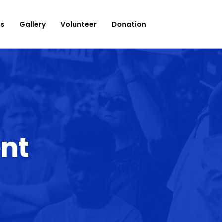
es
Gallery
Volunteer
Donation
nt